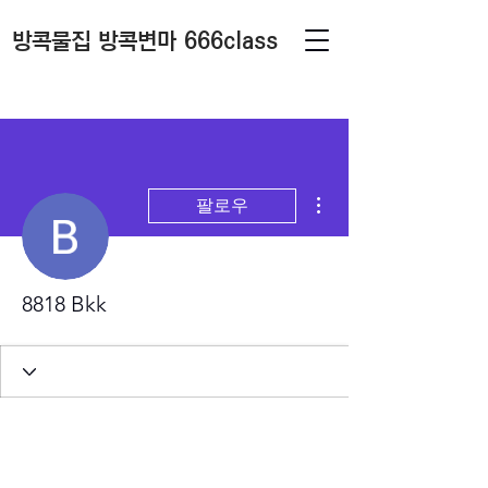
방콕물집 방콕변마 666class
더보기
팔로우
8818 Bkk